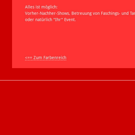
Alles ist möglich:
Vorher-Nachher-Shows, Betreuung von Faschings- und Ta
oder natürlich "Ihr" Event.
<== Zum Farbenreich